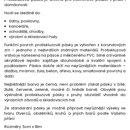
domácnosti.
Hodí se ideálně do:
šatny, posilovny,
kanceláře,
schodiště, chodby,
výrobní a skladovací haly.
Funkční povrch protiskluzové pásky je vytvořen z korundových
zrn – jednoho z nejtvrdších známých materiálů. Protiskluzová
vrstva je nanesena na pásce z měkčeného PVC. Silné a trvanlivé
akrylátové lepidlo zajišťuje dlouhodobé a kvalitní spojení s
podkladem. Páska dobře drží na nejrůznějších materiálech –
dlažba, mramor, žula, beton, dřevo, kovy, smaltované povrchy a
další.
Nejběžnější barva je černá, není problém získat pásku v bílé,
žluté, červené, zelené, modré či hnědé barvě. Obvyklé jsou
výstražné protiskluzové pásky s pruhy obzvlášť vhodné do
výrobních závodů a skladovacích hal.
Ze standardní pásky je možné připravit nejrůznější výseky ve
tvaru čtverců, obdélníků, kruhů a jiných tvarů podle Vašeho
přání.
Rozměry: 5cm x 18m