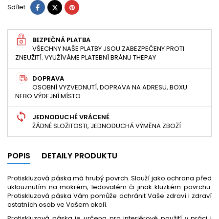
Sdílet
Tweet
Pinterest
Sdílet
BEZPEČNÁ PLATBA
VŠECHNY NAŠE PLATBY JSOU ZABEZPEČENY PROTI
ZNEUŽITÍ. VYUŽÍVÁME PLATEBNÍ BRÁNU THEPAY
DOPRAVA
OSOBNÍ VYZVEDNUTÍ, DOPRAVA NA ADRESU, BOXU
NEBO VÝDEJNÍ MÍSTO
JEDNODUCHÉ VRÁCENÉ
ŽÁDNÉ SLOŽITOSTI, JEDNODUCHÁ VÝMĚNA ZBOŽÍ
POPIS
DETAILY PRODUKTU
Protiskluzová páska má hrubý povrch. Slouží jako ochrana před
uklouznutím na mokrém, ledovatém či jinak kluzkém povrchu.
Protiskluzová páska Vám pomůže ochránit Vaše zdraví i zdraví
ostatních osob ve Vašem okolí.
Protiskluzová páska je určena pro interiérové použití v práci i