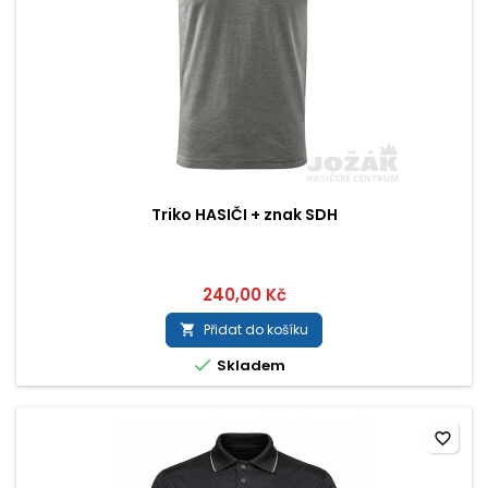
Triko HASIČI + znak SDH
240,00 Kč
Přidat do košíku


Skladem
favorite_border