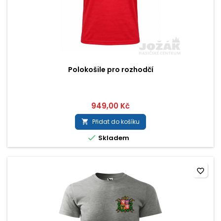
Polokošile pro rozhodčí
949,00 Kč
Přidat do košíku


Skladem
favorite_border