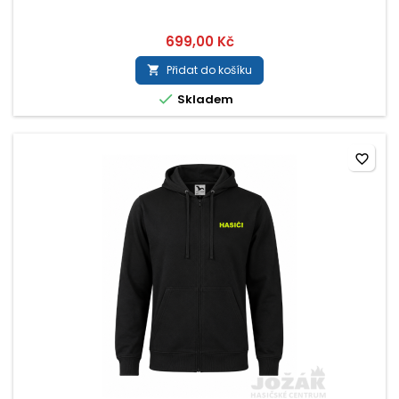
699,00 Kč
Přidat do košíku


Skladem
favorite_border