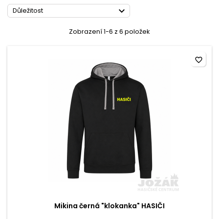

Důležitost
Zobrazení 1-6 z 6 položek
favorite_border
Mikina černá "klokanka" HASIČI