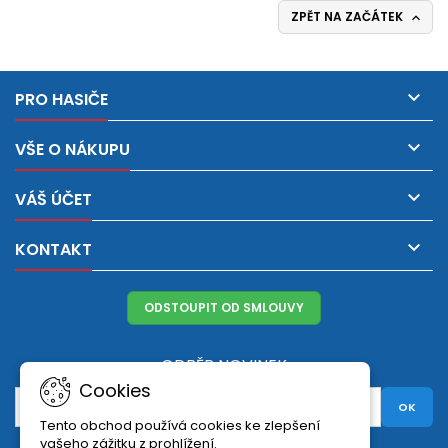
ZPĚT NA ZAČÁTEK


PRO HASIČE

VŠE O NÁKUPU

VÁŠ ÚČET

KONTAKT
ODSTOUPIT OD SMLOUVY
ODBĚR NOVINEK
Cookies
Tento obchod používá cookies ke zlepšení
vašeho zážitku z prohlížení.