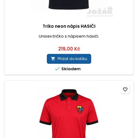
Triko neon nápis HASIČI
Unisex tričko s nápisem hasiči.
219,00 Kč
Přidat do košíku


Skladem
favorite_border