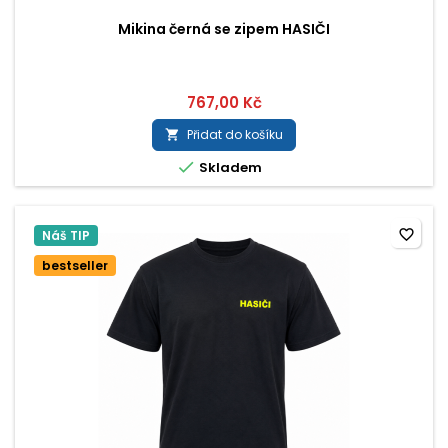
Mikina černá se zipem HASIČI
767,00 Kč
Přidat do košíku


Skladem
favorite_border
Náš TIP
bestseller