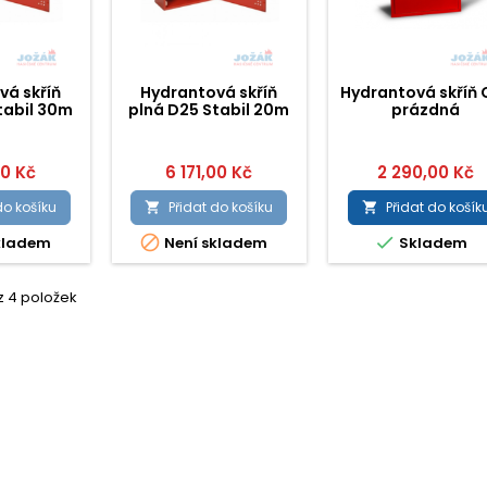
vá skříň
Hydrantová skříň
Hydrantová skříň 
tabil 30m
plná D25 Stabil 20m
prázdná
00 Kč
6 171,00 Kč
2 290,00 Kč
do košíku
Přidat do košíku
Přidat do košík




kladem
Není skladem
Skladem
z 4 položek