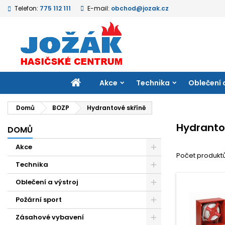
Telefon:
775 112 111
E-mail:
obchod@jozak.cz
M
(
V
P
add_circle_outline
((
Mu
Ná
přá
DOMŮ
Akce
Technika
Oblečení 
Domů
BOZP
Hydrantové skříně
Hydranto
DOMŮ
Akce
Počet produktů
Technika
Oblečení a výstroj
Požární sport
Zásahové vybavení