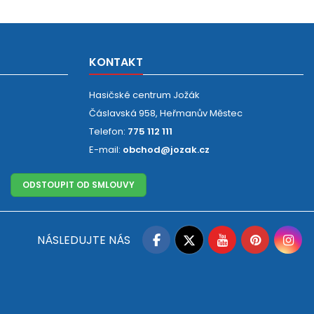
KONTAKT
Hasičské centrum Jožák
Čáslavská 958, Heřmanův Městec
Telefon:
775 112 111
E-mail:
obchod@jozak.cz
ODSTOUPIT OD SMLOUVY
Facebook
Twitter
YouTube
Pinteres
In
NÁSLEDUJTE NÁS