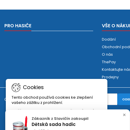
PRO HASIČE
VŠE O NÁKU
Dodání
Obchodní pod
O nás
ThePay
Kontaktujte ná
Prodejny
Cookies
Tento obchod používá cookies ke zlepšení
ODBĚR NOVINEK
vašeho zážitku z prohlížení.
Další informace naleznete v našich
Zásadách
×
ochrany osobních údajů
.
Zákazník z Slavičín zakoupil
Dětská sada hadic
Exit
Akceptovat