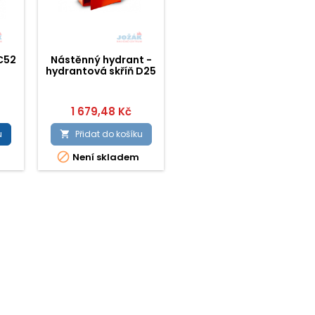
C52
Nástěnný hydrant -
hydrantová skříň D25
prázdná
1 679,48 Kč
u
Přidat do košíku


Není skladem