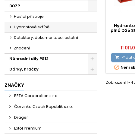
BOZP
Hasící přístroje
Hydranto
Hydrantové skříně
plná D25 S
Detektory, dokumentace, ostatní
11 011,
Značení
Přidat 

Náhradní díly PS12

Není s
Dárky, hračky
Zobrazení 1-4 
ZNAČKY
BETA Corporation s.r.o.
Červinka Czech Republik s.r.o.
Dräger
Extol Premium