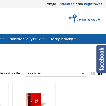
Vítejte,
Přihlásit se
nebo
Registrovat
×
×
×
×
0
yhledávání
KOŠÍK
0,00 KČ
amu
P
Náhradní díly PS12
Dárky, hračky
)
e
í



Seřadit podle:
Důležitost