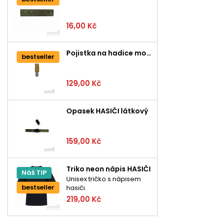
16,00 Kč
Pojistka na hadice mosazná
bestseller
129,00 Kč
Opasek HASIČI látkový
159,00 Kč
Triko neon nápis HASIČI
Náš TIP
Unisex tričko s nápisem
bestseller
hasiči.
219,00 Kč