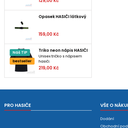
129,00 Kč
Opasek HASIČI látkový
159,00 Kč
Triko neon nápis HASIČI
Náš TIP
Unisex tričko s nápisem
bestseller
hasiči.
219,00 Kč
PRO HASIČE
VŠE O NÁKU
Dodání
Obchodní pod