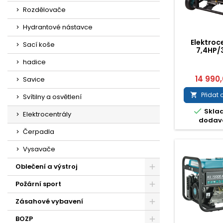
Rozdělovače
Hydrantové nástavce
Elektroc
Sací koše
7,4HP/
hadice
14 990
Savice
Přidat 

Svítilny a osvětlení

Skla
Elektrocentrály
dodav
Čerpadla
Vysavače
Oblečení a výstroj
Požární sport
Zásahové vybavení
BOZP