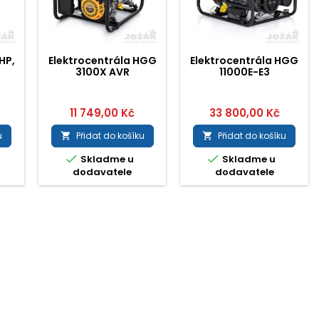
HP,
Elektrocentrála HGG
Elektrocentrála HGG
3100X AVR
11000E-E3
11 749,00 Kč
33 800,00 Kč
u
Přidat do košíku
Přidat do košíku




Skladme u
Skladme u
dodavatele
dodavatele