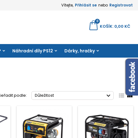
Vítejte,
Přihlásit se
nebo
Registrovat
×
×
×
×
0
yhledávání
KOŠÍK
0,00 KČ
amu
P
Náhradní díly PS12
Dárky, hračky
)
e
í



Seřadit podle:
Důležitost