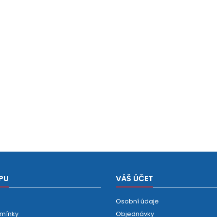
PU
VÁŠ ÚČET
Osobní údaje
mínky
Objednávky