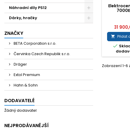
Elektroce
Náhradní díly PS12
7000E
Dárky, hračky
31 900
ZNAČKY
Přidat 

BETA Corporation s.r.o.

Skla
dodav
Červinka Czech Republik s.r.o.
Dräger
Zobrazení 1-6 
Extol Premium
Hahn & Sohn
DODAVATELÉ
Žádný dodavatel
NEJPRODÁVANĚJŠÍ