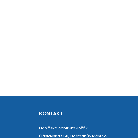
KONTAKT
Hasičské centrum Jožák
Čáslavská 958, Heřmanův Městec