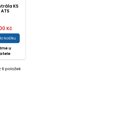
ntrála KS
 ATS
,00 Kč
do košíku
dme u
atele
z 6 položek