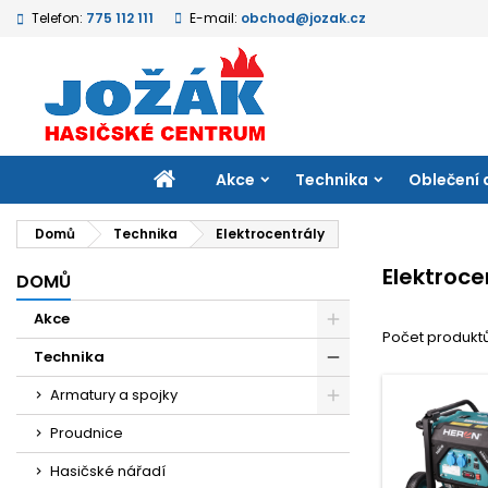
Telefon:
775 112 111
E-mail:
obchod@jozak.cz
M
(
V
P
add_circle_outline
((
Mu
Ná
přá
DOMŮ
Akce
Technika
Oblečení 
Domů
Technika
Elektrocentrály
Elektroce
DOMŮ
Akce
Počet produktů
Technika
Armatury a spojky
Proudnice
Hasičské nářadí