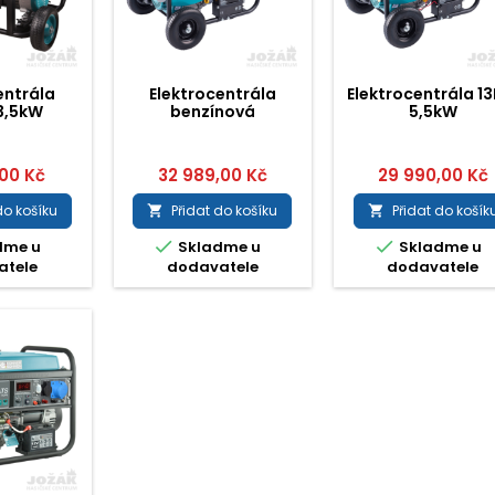
entrála
Elektrocentrála
Elektrocentrála 13
3,5kW
benzínová
5,5kW
15HP/6,8kW/8,5k
,00 Kč
32 989,00 Kč
29 990,00 Kč
do košíku
Přidat do košíku
Přidat do košík




dme u
Skladme u
Skladme u
atele
dodavatele
dodavatele