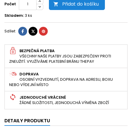
Přidat do košíku
Počet

Skladem:
3 ks
Sdílet
Tweet
Pinterest
Sdílet
BEZPEČNÁ PLATBA
VŠECHNY NAŠE PLATBY JSOU ZABEZPEČENY PROTI
ZNEUŽITÍ. VYUŽÍVÁME PLATEBNÍ BRÁNU THEPAY
DOPRAVA
OSOBNÍ VYZVEDNUTÍ, DOPRAVA NA ADRESU, BOXU
NEBO VÝDEJNÍ MÍSTO
JEDNODUCHÉ VRÁCENÉ
ŽÁDNÉ SLOŽITOSTI, JEDNODUCHÁ VÝMĚNA ZBOŽÍ
DETAILY PRODUKTU