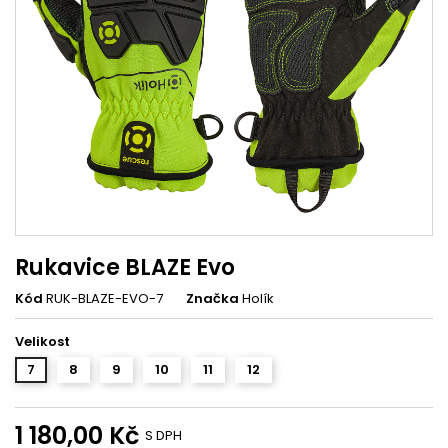
Rukavice BLAZE Evo
Kód
RUK-BLAZE-EVO-7
Značka
Holík
Velikost
7
8
9
10
11
12
1 180,00 Kč
S DPH