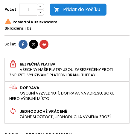
Přidat do košíku
Počet


Poslední kus skladem
Skladem:
1 ks
Sdílet
Tweet
Pinterest
Sdílet
BEZPEČNÁ PLATBA
VŠECHNY NAŠE PLATBY JSOU ZABEZPEČENY PROTI
ZNEUŽITÍ. VYUŽÍVÁME PLATEBNÍ BRÁNU THEPAY
DOPRAVA
OSOBNÍ VYZVEDNUTÍ, DOPRAVA NA ADRESU, BOXU
NEBO VÝDEJNÍ MÍSTO
JEDNODUCHÉ VRÁCENÉ
ŽÁDNÉ SLOŽITOSTI, JEDNODUCHÁ VÝMĚNA ZBOŽÍ