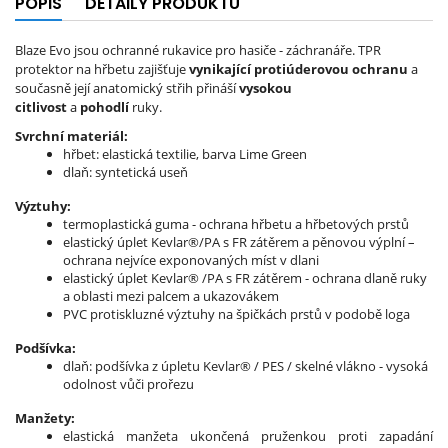
POPIS
DETAILY PRODUKTU
Blaze Evo jsou ochranné rukavice pro hasiče - záchranáře. TPR
protektor na hřbetu zajišťuje
vynikající protiúderovou ochranu
a
současně její anatomický střih přináší
vysokou
citlivost
a
pohodlí
ruky.
Svrchní materiál:
hřbet: elastická textilie, barva Lime Green
dlaň: syntetická useň
Výztuhy:
termoplastická guma - ochrana hřbetu a hřbetových prstů
elastický úplet Kevlar®/PA s FR zátěrem a pěnovou výplní –
ochrana nejvíce exponovaných míst v dlani
elastický úplet Kevlar® /PA s FR zátěrem - ochrana dlaně ruky
a oblasti mezi palcem a ukazovákem
PVC protiskluzné výztuhy na špičkách prstů v podobě loga
Podšívka:
dlaň: podšívka z úpletu Kevlar® / PES / skelné vlákno - vysoká
odolnost vůči prořezu
Manžety:
elastická manžeta ukončená pruženkou proti zapadání