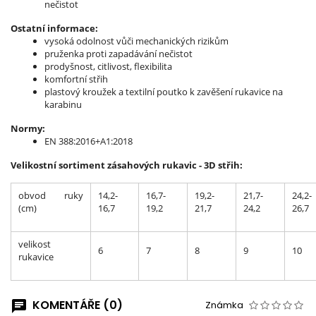
nečistot
Ostatní informace:
vysoká odolnost vůči mechanických rizikům
pruženka proti zapadávání nečistot
prodyšnost, citlivost, flexibilita
komfortní střih
plastový kroužek a textilní poutko k zavěšení rukavice na
karabinu
Normy:
EN 388:2016+A1:2018
Velikostní sortiment zásahových rukavic - 3D střih:
obvod ruky
14,2-
16,7-
19,2-
21,7-
24,2-
(cm)
16,7
19,2
21,7
24,2
26,7
velikost
6
7
8
9
10
rukavice
KOMENTÁŘE (0)
Známka