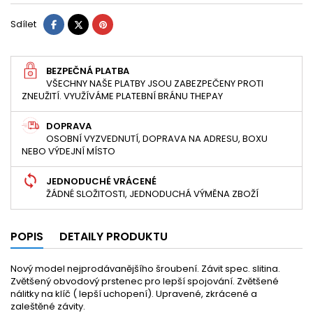
Sdílet
Tweet
Pinterest
Sdílet
BEZPEČNÁ PLATBA
VŠECHNY NAŠE PLATBY JSOU ZABEZPEČENY PROTI
ZNEUŽITÍ. VYUŽÍVÁME PLATEBNÍ BRÁNU THEPAY
DOPRAVA
OSOBNÍ VYZVEDNUTÍ, DOPRAVA NA ADRESU, BOXU
NEBO VÝDEJNÍ MÍSTO
JEDNODUCHÉ VRÁCENÉ
ŽÁDNÉ SLOŽITOSTI, JEDNODUCHÁ VÝMĚNA ZBOŽÍ
POPIS
DETAILY PRODUKTU
Nový model nejprodávanějšího šroubení. Závit spec. slitina.
Zvětšený obvodový prstenec pro lepší spojování. Zvětšené
nálitky na klíč ( lepší uchopení). Upravené, zkrácené a
zaleštěné závity.