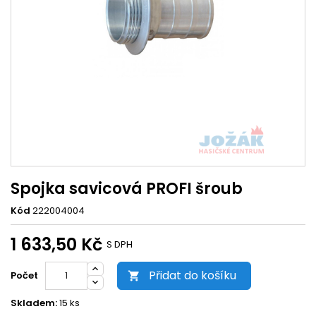
Spojka savicová PROFI šroub
Kód
222004004
1 633,50 Kč
S DPH
Přidat do košíku
Počet

Skladem:
15 ks