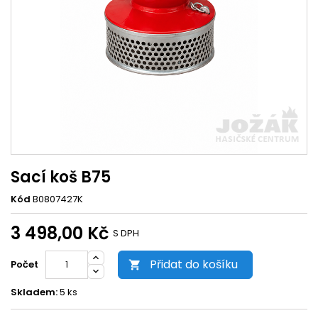
Sací koš B75
Kód
B0807427K
3 498,00 Kč
S DPH
Přidat do košíku
Počet

Skladem:
5 ks