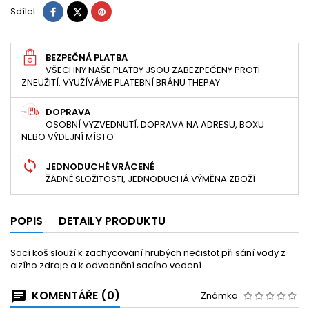
Sdílet
Tweet
Pinterest
Sdílet
BEZPEČNÁ PLATBA
VŠECHNY NAŠE PLATBY JSOU ZABEZPEČENY PROTI
ZNEUŽITÍ. VYUŽÍVÁME PLATEBNÍ BRÁNU THEPAY
DOPRAVA
OSOBNÍ VYZVEDNUTÍ, DOPRAVA NA ADRESU, BOXU
NEBO VÝDEJNÍ MÍSTO
JEDNODUCHÉ VRÁCENÉ
ŽÁDNÉ SLOŽITOSTI, JEDNODUCHÁ VÝMĚNA ZBOŽÍ
POPIS
DETAILY PRODUKTU
Sací koš slouží k zachycování hrubých nečistot při sání vody z
cizího zdroje a k odvodnění sacího vedení.
KOMENTÁŘE (0)
Známka