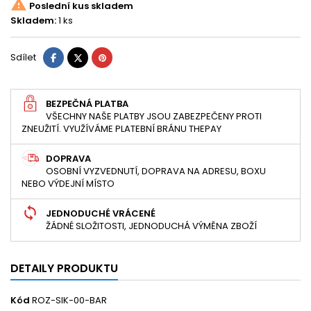

Poslední kus skladem
Skladem:
1 ks
Sdílet
Tweet
Pinterest
Sdílet
BEZPEČNÁ PLATBA
VŠECHNY NAŠE PLATBY JSOU ZABEZPEČENY PROTI
ZNEUŽITÍ. VYUŽÍVÁME PLATEBNÍ BRÁNU THEPAY
DOPRAVA
OSOBNÍ VYZVEDNUTÍ, DOPRAVA NA ADRESU, BOXU
NEBO VÝDEJNÍ MÍSTO
JEDNODUCHÉ VRÁCENÉ
ŽÁDNÉ SLOŽITOSTI, JEDNODUCHÁ VÝMĚNA ZBOŽÍ
DETAILY PRODUKTU
Kód
ROZ-SIK-00-BAR