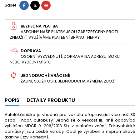
Sdílet
Tweet
Pinterest
Sdílet
BEZPEČNÁ PLATBA
VŠECHNY NAŠE PLATBY JSOU ZABEZPEČENY PROTI
ZNEUŽITÍ. VYUŽÍVÁME PLATEBNÍ BRÁNU THEPAY
DOPRAVA
OSOBNÍ VYZVEDNUTÍ, DOPRAVA NA ADRESU, BOXU
NEBO VÝDEJNÍ MÍSTO
JEDNODUCHÉ VRÁCENÉ
ŽÁDNÉ SLOŽITOSTI, JEDNODUCHÁ VÝMĚNA ZBOŽÍ
POPIS
DETAILY PRODUKTU
Autolékárnička je vhodná pro vozidla přepravující více než 80
osob - např. autobusy. Jedná se o velikost III. Plně odpovídá
vyhlášce MDČR č. 206/2018 Sb. v platném znění. Zdravotnické
pomůcky jsou české výroby. Obal je vyroben z nepromokavé
tkaniny ( tzv. kortexin).