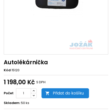
Autolékárnička
Kód
15120
1 198,00 Kč
S DPH
Přidat do košíku
Počet

Skladem:
50 ks