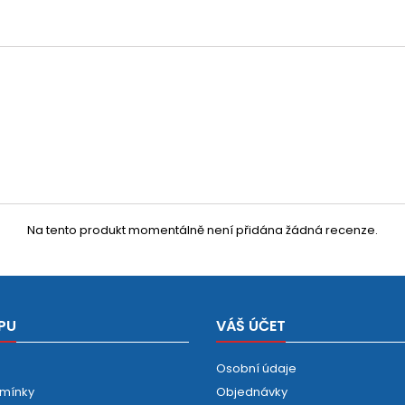
Na tento produkt momentálně není přidána žádná recenze.
PU
VÁŠ ÚČET
Osobní údaje
mínky
Objednávky