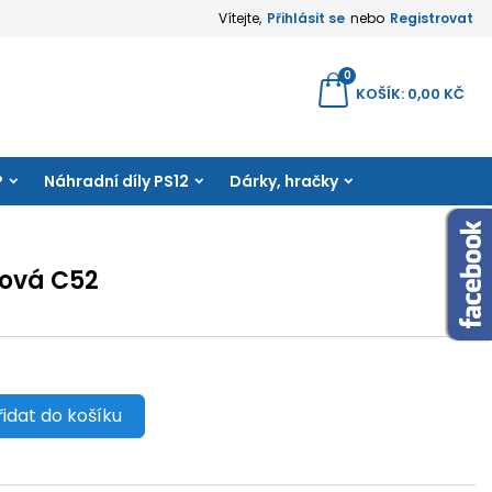
Vítejte,
Přihlásit se
nebo
Registrovat
×
×
×
0
yhledávání
KOŠÍK
0,00 KČ
amu
P
Náhradní díly PS12
Dárky, hračky
e
í
ová C52
řidat do košíku