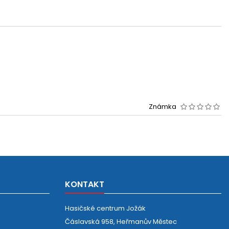
Známka
KONTAKT
Hasičské centrum Jožák
Čáslavská 958, Heřmanův Městec