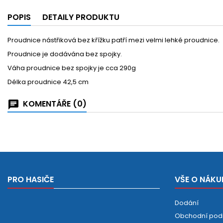
POPIS
DETAILY PRODUKTU
Proudnice nástřiková bez křížku patří mezi velmi lehké proudnice.
Proudnice je dodávána bez spojky.
Váha proudnice bez spojky je cca 290g
Délka proudnice 42,5 cm
KOMENTÁŘE (0)
PRO HASIČE
VŠE O NÁKU
Dodání
Obchodní pod