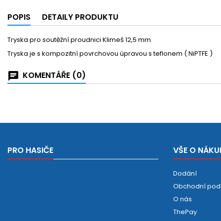
POPIS
DETAILY PRODUKTU
Tryska pro soutěžní proudnici Klimeš 12,5 mm
Tryska je s kompozitní povrchovou úpravou s teflonem ( NiPTFE )
KOMENTÁŘE (0)
PRO HASIČE
VŠE O NÁKU
Dodání
Obchodní pod
O nás
ThePay