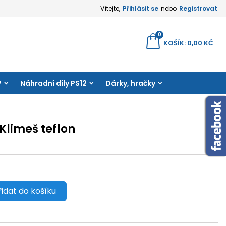
Vítejte,
Přihlásit se
nebo
Registrovat
×
×
×
0
yhledávání
KOŠÍK
0,00 KČ
amu
P
Náhradní díly PS12
Dárky, hračky
e
í
Klimeš teflon
řidat do košíku