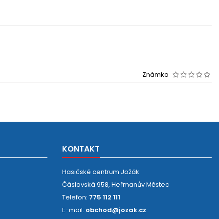
Známka
KONTAKT
Hasičské centrum Jožák
Čáslavská 958, Heřmanův Městec
Telefon:
775 112 111
E-mail:
obchod@jozak.cz