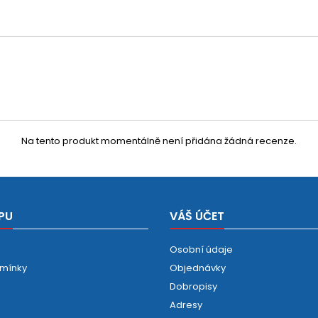
Na tento produkt momentálně není přidána žádná recenze.
PU
VÁŠ ÚČET
Osobní údaje
mínky
Objednávky
Dobropisy
Adresy