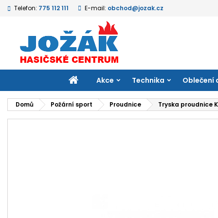
Telefon:
775 112 111
E-mail:
obchod@jozak.cz
M
V
P
add_circle_outline
Mu
Ná
přá
DOMŮ
Akce
Technika
Oblečení 
Domů
Požární sport
Proudnice
Tryska proudnice K