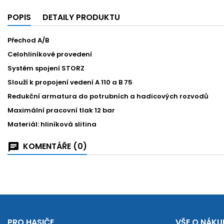
POPIS
DETAILY PRODUKTU
Přechod A/B
Celohliníkové provedení
Systém spojení STORZ
Slouží k propojení vedení A 110 a B 75
Redukční armatura do potrubních a hadicových rozvodů
Maximální pracovní tlak 12 bar
Materiál: hliníková slitina
KOMENTÁŘE (0)
PRO HASIČE
VŠE O NÁKU