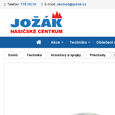
Telefon:
775 112 111
E-mail:
obchod@jozak.cz
M
V
P
add_circle_outline
Mu
Ná
přá
DOMŮ
Akce
Technika
Oblečení 
Domů
Technika
Armatury a spojky
Přechody