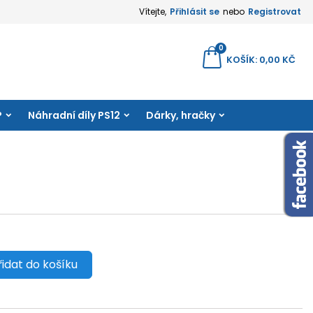
Vítejte,
Přihlásit se
nebo
Registrovat
×
×
×
0
yhledávání
KOŠÍK
0,00 KČ
amu
P
Náhradní díly PS12
Dárky, hračky
e
í
řidat do košíku