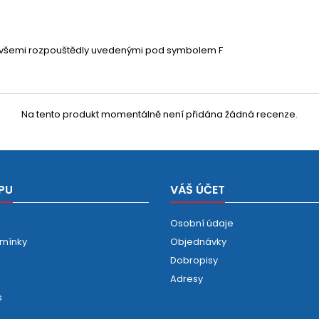
a všemi rozpouštědly uvedenými pod symbolem F
Na tento produkt momentálně není přidána žádná recenze.
PU
VÁŠ ÚČET
Osobní údaje
mínky
Objednávky
Dobropisy
Adresy
s