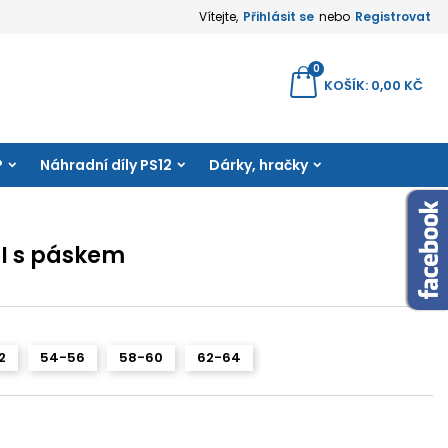
Vítejte,
Přihlásit se
nebo
Registrovat
×
×
×
0
yhledávání
KOŠÍK
0,00 KČ
amu
P
Náhradní díly PS12
Dárky, hračky
e
í
ČI s páskem
2
54-56
58-60
62-64