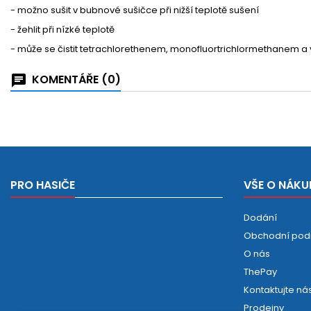
- možno sušit v bubnové sušičce při nižší teplotě sušení
- žehlit při nízké teplotě
- může se čistit tetrachlorethenem, monofluortrichlormethanem 
KOMENTÁŘE (0)
PRO HASIČE
VŠE O NÁKU
Dodání
Obchodní pod
O nás
ThePay
Kontaktujte ná
Prodejny