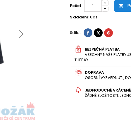
P
Počet

Skladem:
6 ks
Sdílet
Tweet
Pinterest
Sdílet
BEZPEČNÁ PLATBA
VŠECHNY NAŠE PLATBY JS
THEPAY
DOPRAVA
OSOBNÍ VYZVEDNUTÍ, DO
JEDNODUCHÉ VRÁCENÉ
ŽÁDNÉ SLOŽITOSTI, JED