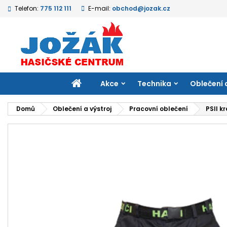
Telefon:
775 112 111
E-mail:
obchod@jozak.cz
M
V
P
add_circle_outline
Mu
Ná
přá
DOMŮ
Akce
Technika
Oblečení 
Domů
Oblečení a výstroj
Pracovní oblečení
PSII k