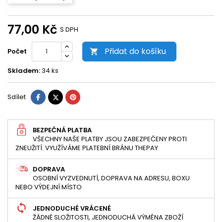
77,00 Kč
S DPH
Přidat do košíku
Počet

Skladem:
34 ks
Sdílet
Tweet
Pinterest
Sdílet
BEZPEČNÁ PLATBA
VŠECHNY NAŠE PLATBY JSOU ZABEZPEČENY PROTI
ZNEUŽITÍ. VYUŽÍVÁME PLATEBNÍ BRÁNU THEPAY
DOPRAVA
OSOBNÍ VYZVEDNUTÍ, DOPRAVA NA ADRESU, BOXU
NEBO VÝDEJNÍ MÍSTO
JEDNODUCHÉ VRÁCENÉ
ŽÁDNÉ SLOŽITOSTI, JEDNODUCHÁ VÝMĚNA ZBOŽÍ