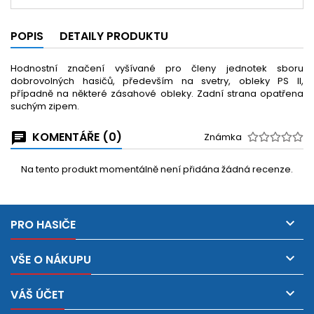
POPIS
DETAILY PRODUKTU
Hodnostní značení vyšívané pro členy jednotek sboru
dobrovolných hasičů, především na svetry, obleky PS II,
případně na některé zásahové obleky. Zadní strana opatřena
suchým zipem.
KOMENTÁŘE (0)
Známka
Na tento produkt momentálně není přidána žádná recenze.

PRO HASIČE

VŠE O NÁKUPU

VÁŠ ÚČET