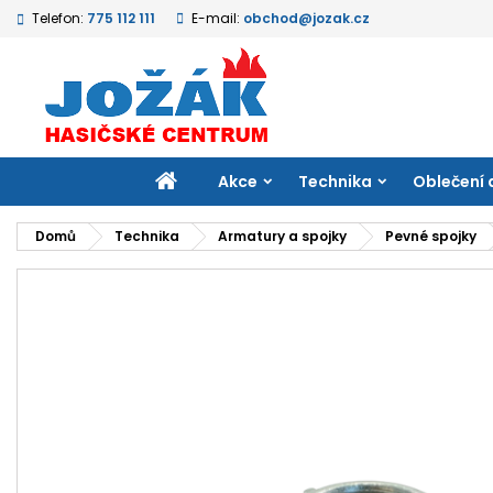
Telefon:
775 112 111
E-mail:
obchod@jozak.cz
M
V
P
add_circle_outline
Mu
Ná
přá
DOMŮ
Akce
Technika
Oblečení 
Domů
Technika
Armatury a spojky
Pevné spojky