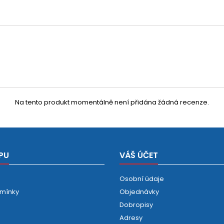
Na tento produkt momentálně není přidána žádná recenze.
PU
VÁŠ ÚČET
Osobní údaje
mínky
Objednávky
Dobropisy
Adresy