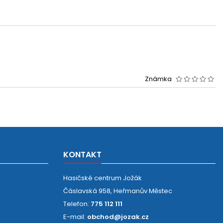
Známka
KONTAKT
Hasičské centrum Jožák
Čáslavská 958, Heřmanův Městec
Telefon:
775 112 111
E-mail:
obchod@jozak.cz