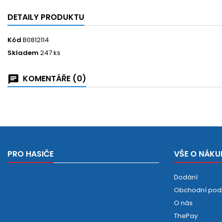
DETAILY PRODUKTU
Kód
B0812114
Skladem
247 ks
KOMENTÁŘE (0)
PRO HASIČE
VŠE O NÁKU
Dodání
Obchodní pod
O nás
ThePay