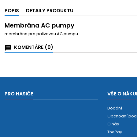
POPIS
DETAILY PRODUKTU
Membrána AC pumpy
membrána pro palivovou AC pumpu.
KOMENTÁŘE (0)
PRO HASIČE
VŠE O NÁKU
Dodání
Obchodní pod
O nás
ThePay