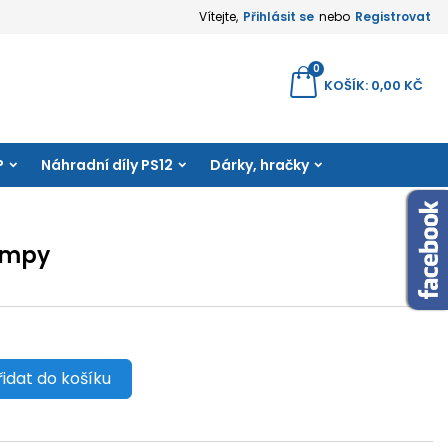
Vítejte,
Přihlásit se
nebo
Registrovat
×
×
×
0
yhledávání
KOŠÍK
0,00 KČ
amu
P
Náhradní díly PS12
Dárky, hračky
e
í
umpy
řidat do košíku