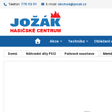
Telefon:
775 112 111
E-mail:
obchod@jozak.cz
M
V
P
add_circle_outline
Mu
Ná
přá
DOMŮ
Akce
Technika
Oblečení 
Domů
Náhradní díly PS12
Palivová soustava
Memb