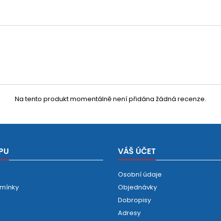
Na tento produkt momentálně není přidána žádná recenze.
PU
VÁŠ ÚČET
Osobní údaje
mínky
Objednávky
Dobropisy
Adresy