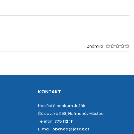
Známka
KONTAKT
Hasičské centrum Jožák
Čáslavská 958, Heřmanův Městec
Telefon:
775 112 111
E-mail:
obchod@jozak.cz