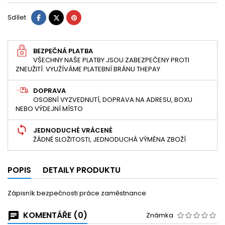
Sdílet
Tweet
Pinterest
Sdílet
BEZPEČNÁ PLATBA
VŠECHNY NAŠE PLATBY JSOU ZABEZPEČENY PROTI
ZNEUŽITÍ. VYUŽÍVÁME PLATEBNÍ BRÁNU THEPAY
DOPRAVA
OSOBNÍ VYZVEDNUTÍ, DOPRAVA NA ADRESU, BOXU
NEBO VÝDEJNÍ MÍSTO
JEDNODUCHÉ VRÁCENÉ
ŽÁDNÉ SLOŽITOSTI, JEDNODUCHÁ VÝMĚNA ZBOŽÍ
POPIS
DETAILY PRODUKTU
Zápisník bezpečnosti práce zaměstnance
KOMENTÁŘE (0)
Známka