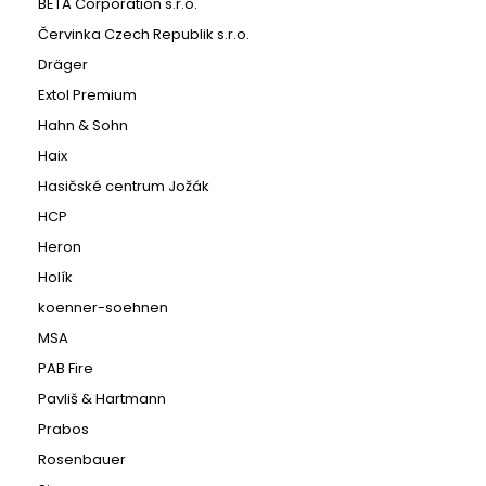
BETA Corporation s.r.o.
Červinka Czech Republik s.r.o.
Dräger
Extol Premium
Hahn & Sohn
Haix
Hasičské centrum Jožák
HCP
Heron
Holík
koenner-soehnen
MSA
PAB Fire
Pavliš & Hartmann
Prabos
Rosenbauer