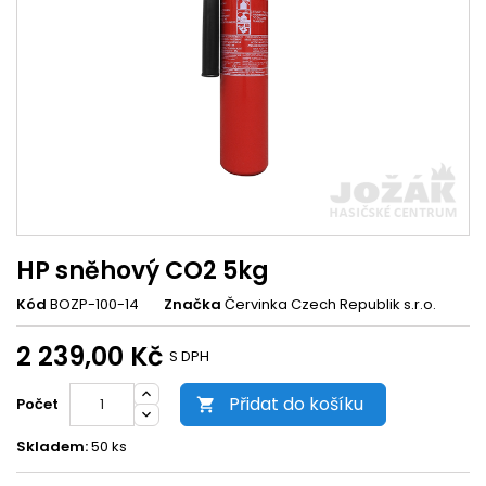
HP sněhový CO2 5kg
Kód
BOZP-100-14
Značka
Červinka Czech Republik s.r.o.
2 239,00 Kč
S DPH
Přidat do košíku
Počet

Skladem:
50 ks