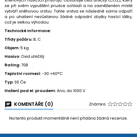
sněhových hasicích přístrojů. Obsahuje oxid uhličitý (CO2), který
se při svém vypuštění prudce schladí a na zasněženém místě
vytváří sněhovou vrstvu. Tahle vrstva se následně sama odpaří
a po uhašení nezůstanou žádné odpadní zbytky hasící látky,
což je velkou výhodou.
Technické informace:
Třídy požáru:
B, C
Objem:
5 kg
Hasivo:
Oxid uhličitý
Rating:
70B
Teplotní rozmezí:
-30 +60°C
Typ:
S5 Če
Hašení pod el. proudem:
Ano, do 1000 V
KOMENTÁŘE (0)
Známka
Na tento produkt momentálně není přidána žádná recenze.