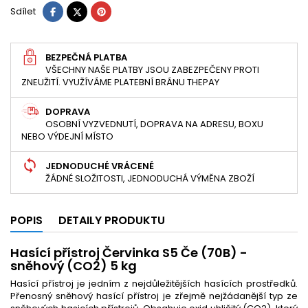
Sdílet
Tweet
Pinterest
Sdílet
BEZPEČNÁ PLATBA
VŠECHNY NAŠE PLATBY JSOU ZABEZPEČENY PROTI
ZNEUŽITÍ. VYUŽÍVÁME PLATEBNÍ BRÁNU THEPAY
DOPRAVA
OSOBNÍ VYZVEDNUTÍ, DOPRAVA NA ADRESU, BOXU
NEBO VÝDEJNÍ MÍSTO
JEDNODUCHÉ VRÁCENÉ
ŽÁDNÉ SLOŽITOSTI, JEDNODUCHÁ VÝMĚNA ZBOŽÍ
POPIS
DETAILY PRODUKTU
Hasící přístroj Červinka S5 Če (70B) -
sněhový (CO2) 5 kg
Hasící přístroj je jedním z nejdůležitějších hasících prostředků.
Přenosný sněhový hasící přístroj je zřejmě nejžádanější typ ze