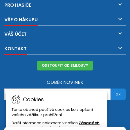

PRO HASIČE

VŠE O NÁKUPU

VÁŠ ÚČET

KONTAKT
ODSTOUPIT OD SMLOUVY
ODBĚR NOVINEK
Cookies
Facebook
Twitter
YouTube
Pinterest
Instagram
Tento obchod používá cookies ke zlepšení
vašeho zážitku z prohlížení.
Další informace naleznete v našich
Zásadách
ochrany osobních údajů
.