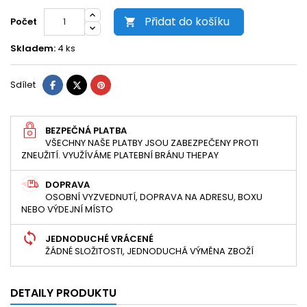
Přidat do košíku
Počet

Skladem:
4 ks
Sdílet
Tweet
Pinterest
Sdílet
BEZPEČNÁ PLATBA
VŠECHNY NAŠE PLATBY JSOU ZABEZPEČENY PROTI
ZNEUŽITÍ. VYUŽÍVÁME PLATEBNÍ BRÁNU THEPAY
DOPRAVA
OSOBNÍ VYZVEDNUTÍ, DOPRAVA NA ADRESU, BOXU
NEBO VÝDEJNÍ MÍSTO
JEDNODUCHÉ VRÁCENÉ
ŽÁDNÉ SLOŽITOSTI, JEDNODUCHÁ VÝMĚNA ZBOŽÍ
DETAILY PRODUKTU