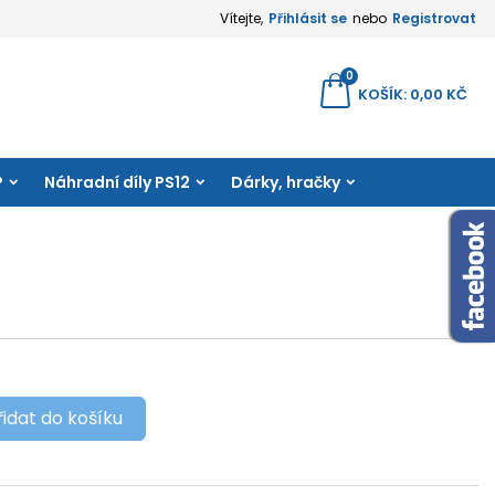
Vítejte,
Přihlásit se
nebo
Registrovat
×
×
×
0
yhledávání
KOŠÍK
0,00 KČ
amu
P
Náhradní díly PS12
Dárky, hračky
e
í
řidat do košíku