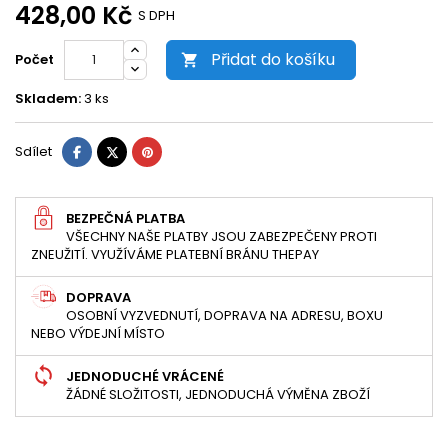
428,00 Kč
S DPH
Přidat do košíku
Počet

Skladem:
3 ks
Sdílet
Tweet
Pinterest
Sdílet
BEZPEČNÁ PLATBA
VŠECHNY NAŠE PLATBY JSOU ZABEZPEČENY PROTI
ZNEUŽITÍ. VYUŽÍVÁME PLATEBNÍ BRÁNU THEPAY
DOPRAVA
OSOBNÍ VYZVEDNUTÍ, DOPRAVA NA ADRESU, BOXU
NEBO VÝDEJNÍ MÍSTO
JEDNODUCHÉ VRÁCENÉ
ŽÁDNÉ SLOŽITOSTI, JEDNODUCHÁ VÝMĚNA ZBOŽÍ