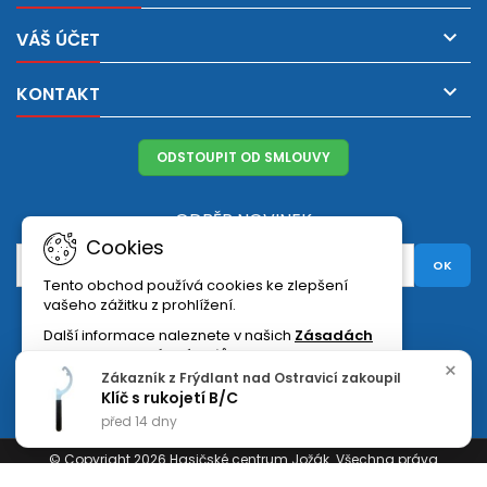

VÁŠ ÚČET

KONTAKT
ODSTOUPIT OD SMLOUVY
ODBĚR NOVINEK
Cookies
Tento obchod používá cookies ke zlepšení
vašeho zážitku z prohlížení.
Facebook
Twitter
YouTube
Pinterest
Instagram
Další informace naleznete v našich
Zásadách
ochrany osobních údajů
.
×
Zákazník z Frýdlant nad Ostravicí zakoupil
Klíč s rukojetí B/C
Exit
Akceptovat
před 14 dny
© Copyright 2026 Hasičské centrum Jožák. Všechna práva
vyhrazena.