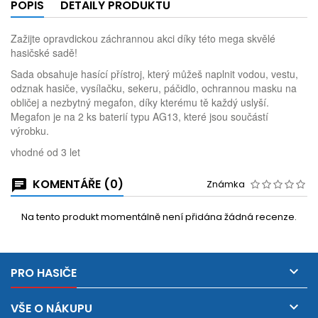
POPIS
DETAILY PRODUKTU
Zažijte opravdickou záchrannou akci díky této mega skvělé
hasičské sadě!
Sada obsahuje hasící přístroj, který můžeš naplnit vodou, vestu,
odznak hasiče, vysílačku, sekeru, páčidlo, ochrannou masku na
obličej a nezbytný megafon, díky kterému tě každý uslyší.
Megafon je na 2 ks baterií typu AG13, které jsou součástí
výrobku.
vhodné od 3 let
KOMENTÁŘE (0)
Známka
Na tento produkt momentálně není přidána žádná recenze.

PRO HASIČE

VŠE O NÁKUPU