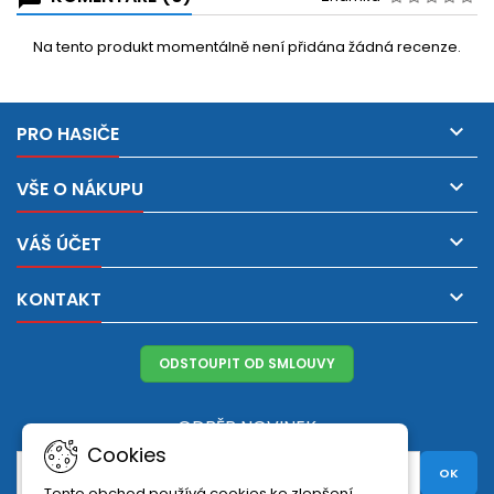
Na tento produkt momentálně není přidána žádná recenze.

PRO HASIČE

VŠE O NÁKUPU

VÁŠ ÚČET

KONTAKT
ODSTOUPIT OD SMLOUVY
ODBĚR NOVINEK
Cookies
Tento obchod používá cookies ke zlepšení