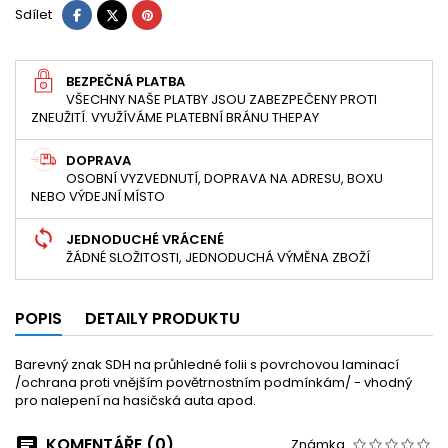
Sdílet
Tweet
Pinterest
Sdílet
BEZPEČNÁ PLATBA
VŠECHNY NAŠE PLATBY JSOU ZABEZPEČENY PROTI
ZNEUŽITÍ. VYUŽÍVÁME PLATEBNÍ BRÁNU THEPAY
DOPRAVA
OSOBNÍ VYZVEDNUTÍ, DOPRAVA NA ADRESU, BOXU
NEBO VÝDEJNÍ MÍSTO
JEDNODUCHÉ VRÁCENÉ
ŽÁDNÉ SLOŽITOSTI, JEDNODUCHÁ VÝMĚNA ZBOŽÍ
POPIS
DETAILY PRODUKTU
Barevný znak SDH na průhledné folii s povrchovou laminací
/ochrana proti vnějším povětrnostním podmínkám/ - vhodný
pro nalepení na hasičská auta apod.
KOMENTÁŘE (0)
Známka