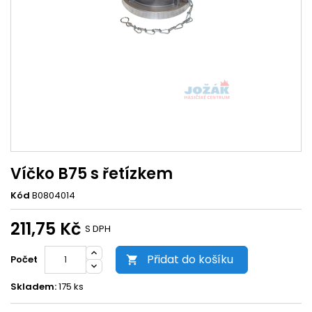
Víčko B75 s řetízkem
Kód
B0804014
211,75 Kč
S DPH
Přidat do košíku
Počet

Skladem:
175 ks