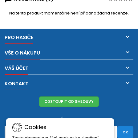
Na tento produkt momentálně není přidána žádná recenze.

PRO HASIČE

VŠE O NÁKUPU

VÁŠ ÚČET

KONTAKT
ODSTOUPIT OD SMLOUVY
ODBĚR NOVINEK
Cookies
Tento obchod používá cookies ke zlepšení