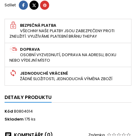
Sdílet
Tweet
Pinterest
Sdílet
BEZPEČNÁ PLATBA
VŠECHNY NAŠE PLATBY JSOU ZABEZPEČENY PROTI
ZNEUŽITÍ. VYUŽÍVÁME PLATEBNÍ BRÁNU THEPAY
DOPRAVA
OSOBNÍ VYZVEDNUTÍ, DOPRAVA NA ADRESU, BOXU
NEBO VÝDEJNÍ MÍSTO
JEDNODUCHÉ VRÁCENÉ
ŽÁDNÉ SLOŽITOSTI, JEDNODUCHÁ VÝMĚNA ZBOŽÍ
DETAILY PRODUKTU
Kód
B0804014
Skladem
175 ks
KOMENTÁŘE (0)
Známka